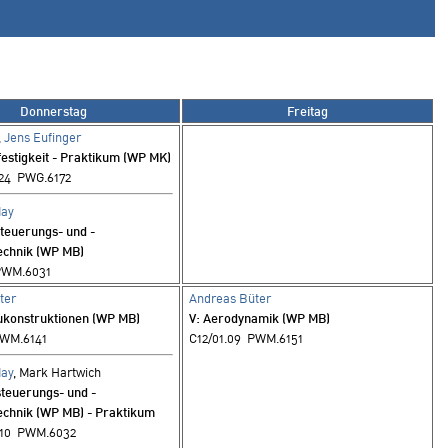
Donnerstag
Freitag
,
Jens Eufinger
festigkeit - Praktikum (WP MK)
24 PWG.6172
May
steuerungs- und -
echnik (WP MB)
PWM.6031
ter
Andreas Büter
aukonstruktionen (WP MB)
V
: Aerodynamik (WP MB)
PWM.6141
C12/01.09 PWM.6151
May
, Mark Hartwich
steuerungs- und -
echnik (WP MB) - Praktikum
.10 PWM.6032