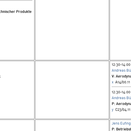
echnischer Produkte
2
12:30-14:00
Andreas Bü
k
V
: Aerodyn
x
A14/00.11
12:30-14:00
Andreas Bü
P
: Aerodyn
y
C23/04.1
Jens Eufing
P
: Betriebs