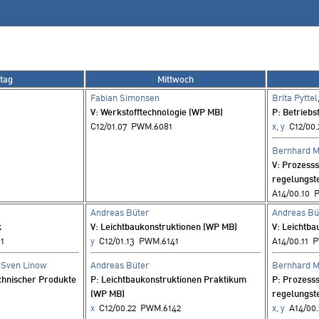
tag
Mittwoch
Fabian Simonsen
Brita Pyttel
V
: Werkstofftechnologie (WP MB)
P
: Betriebs
C12/01.07 PWM.6081
x, y
C12/00.
Bernhard 
V
: Prozess
regelungst
A14/00.10 
Andreas Büter
Andreas Bü
k
V
: Leichtbaukonstruktionen (WP MB)
V
: Leichtb
1
y
C12/01.13 PWM.6141
A14/00.11 
,
Sven Linow
Andreas Büter
Bernhard 
echnischer Produkte
P
: Leichtbaukonstruktionen Praktikum
P
: Prozess
(WP MB)
regelungst
x
C12/00.22 PWM.6142
x, y
A14/00