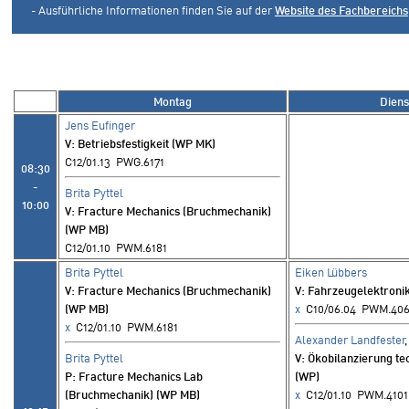
- Ausführliche Informationen finden Sie auf der
Website des Fachbereichs
Montag
Diens
Jens Eufinger
V
: Betriebsfestigkeit (WP MK)
C12/01.13 PWG.6171
08:30
-
Brita Pyttel
10:00
V
: Fracture Mechanics (Bruchmechanik)
(WP MB)
C12/01.10 PWM.6181
Brita Pyttel
Eiken Lübbers
V
: Fracture Mechanics (Bruchmechanik)
V
: Fahrzeugelektroni
(WP MB)
x
C10/06.04 PWM.406
x
C12/01.10 PWM.6181
Alexander Landfester
Brita Pyttel
V
: Ökobilanzierung t
P
: Fracture Mechanics Lab
(WP)
(Bruchmechanik) (WP MB)
x
C12/01.10 PWM.4101