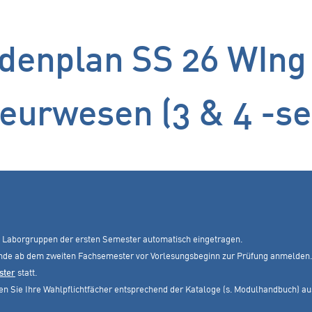
denplan SS 26 WIng
ieurwesen (3 & 4 -s
 Laborgruppen der ersten Semester automatisch eingetragen.
ende ab dem zweiten Fachsemester vor Vorlesungsbeginn zur Prüfung anmelden.
ster
statt.
ählen Sie Ihre Wahlpflichtfächer entsprechend der Kataloge (s. Modulhandbuch) 