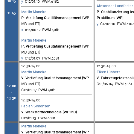
10:15
y
C12/01.10 PWM.6182
Alexander Landfester
-
Martin Moneke
P
: Ökobilanzierung t
11:45
P
: Vertiefung Qualitätsmanagement (WP
Praktikum (WP)
MB und ET)
y
C12/01.10 PWM.410
x
A14/00.12 PWM.4081
Martin Moneke
P
: Vertiefung Qualitätsmanagement (WP
MB und ET)
y
C12/01.07 PWM.4081
12:30-14:00
12:30-14:00
Martin Moneke
Eiken Lübbers
V
: Vertiefung Qualitätsmanagement (WP
V
: Fahrzeugelektroni
MB und ET)
C10/06.04 PWM.4061
12:00
C12/01.07 PWM.4081
-
13:30
12:30-14:00
Fabian Simonsen
V
: Werkstofftechnologie (WP MB)
C12/01.13 PWM.6081
Martin Moneke
V
: Vertiefung Qualitätsmanagement (WP