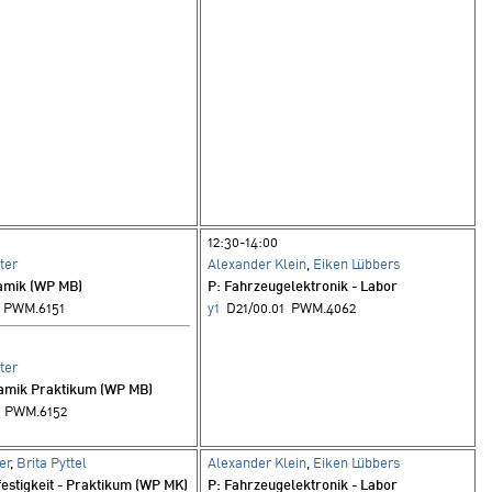
12:30-14:00
ter
Alexander Klein
,
Eiken Lübbers
amik (WP MB)
P
: Fahrzeugelektronik - Labor
 PWM.6151
y1
D21/00.01 PWM.4062
ter
amik Praktikum (WP MB)
1 PWM.6152
er
,
Brita Pyttel
Alexander Klein
,
Eiken Lübbers
festigkeit - Praktikum (WP MK)
P
: Fahrzeugelektronik - Labor