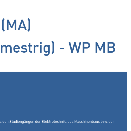
 (MA)
emestrig) - WP MB
aus den Studiengängen der Elektrotechnik, des Maschinenbaus bzw. der