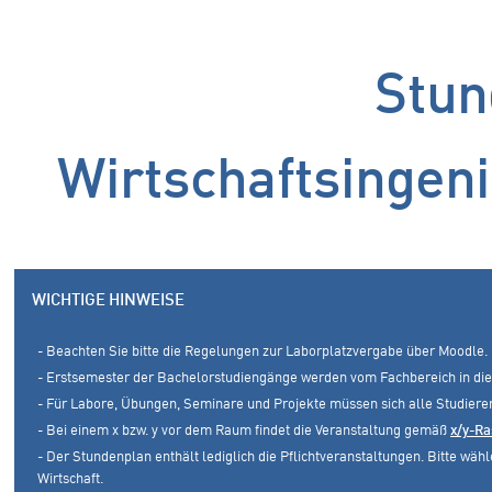
Stun
Wirtschaftsingen
WICHTIGE HINWEISE
- Beachten Sie bitte die Regelungen zur Laborplatzvergabe über Moodle.
- Erstsemester der Bachelorstudiengänge werden vom Fachbereich in die
- Für Labore, Übungen, Seminare und Projekte müssen sich alle Studier
- Bei einem x bzw. y vor dem Raum findet die Veranstaltung gemäß
x/y-Ra
- Der Stundenplan enthält lediglich die Pflichtveranstaltungen. Bitte w
Wirtschaft.