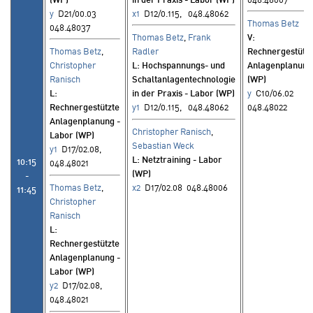
y
D21/00.03
x1
D12/0.115, 048.48062
Thomas Betz
048.48037
Thomas Betz
,
Frank
V
:
Thomas Betz
,
Radler
Rechnergestützt
Christopher
L
: Hochspannungs- und
Anlagenplanung
Ranisch
Schaltanlagentechnologie
(WP)
L
:
in der Praxis - Labor (WP)
y
C10/06.02
Rechnergestützte
y1
D12/0.115, 048.48062
048.48022
Anlagenplanung -
Christopher Ranisch
,
Labor (WP)
Sebastian Weck
y1
D17/02.08,
L
: Netztraining - Labor
10:15
048.48021
(WP)
-
Thomas Betz
,
x2
D17/02.08 048.48006
11:45
Christopher
Ranisch
L
:
Rechnergestützte
Anlagenplanung -
Labor (WP)
y2
D17/02.08,
048.48021