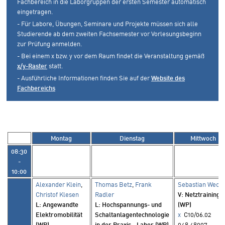
Fachbereich in die Laborgruppen der ersten Semester automatisch
eingetragen.
- Für Labore, Übungen, Seminare und Projekte müssen sich alle
Studierende ab dem zweiten Fachsemester vor Vorlesungsbeginn
zur Prüfung anmelden.
- Bei einem x bzw. y vor dem Raum findet die Veranstaltung gemäß
x/y-Raster
statt.
- Ausführliche Informationen finden Sie auf der
Website des
Fachbereichs
Montag
Dienstag
Mittwoch
08:30
-
10:00
Alexander Klein
,
Thomas Betz
,
Frank
Sebastian Weck
Christof Klesen
Radler
V
: Netztraining
L
: Angewandte
L
: Hochspannungs- und
(WP)
Elektromobilität
Schaltanlagentechnologie
x
C10/06.02
(WP)
in der Praxis - Labor (WP)
048.48007