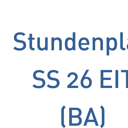
Stundenpl
SS 26 EI
(BA)