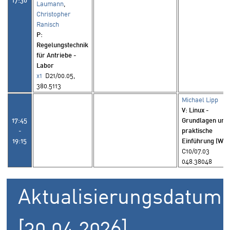
Laumann
,
Christopher
Ranisch
P
:
Regelungstechnik
für Antriebe -
Labor
x1
D21/00.05,
380.5113
Michael Lipp
V
: Linux -
17:45
Grundlagen und
-
praktische
19:15
Einführung (WP)
C10/07.03
048.38048
Aktualisierungsdatum:
[30.04.2026]