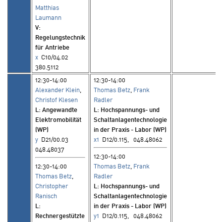
Matthias
Laumann
V
:
Regelungstechnik
für Antriebe
x
C10/04.02
380.5112
12:30-14:00
12:30-14:00
Alexander Klein
,
Thomas Betz
,
Frank
Christof Klesen
Radler
L
: Angewandte
L
: Hochspannungs- und
Elektromobilität
Schaltanlagentechnologie
(WP)
in der Praxis - Labor (WP)
y
D21/00.03
x1
D12/0.115, 048.48062
048.48037
12:30-14:00
12:30-14:00
Thomas Betz
,
Frank
Thomas Betz
,
Radler
Christopher
L
: Hochspannungs- und
Ranisch
Schaltanlagentechnologie
L
:
in der Praxis - Labor (WP)
Rechnergestützte
y1
D12/0.115, 048.48062