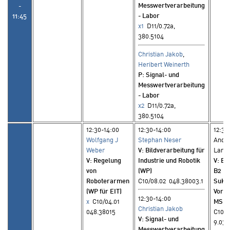
Messwertverarbeitung
-
- Labor
11:45
x1
D11/0.72a,
380.5104
Christian Jakob
,
Heribert Weinerth
P
: Signal- und
Messwertverarbeitung
- Labor
x2
D11/0.72a,
380.5104
12:30-14:00
12:30-14:00
12:30
Wolfgang J
Stephan Neser
Andr
Weber
V
: Bildverarbeitung für
Larr
V
: Regelung
Industrie und Robotik
V
: En
von
(WP)
B2 (W
Roboterarmen
C10/08.02 048.38003.1
SuK 
(WP für EIT)
Vorbe
12:30-14:00
x
C10/04.01
MSE-S
Christian Jakob
048.38015
C10/0
V
: Signal- und
9.03.
Messwertverarbeitung