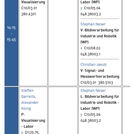
Visualisierung
Labor (WP)
C10/03.01
y
C10/05.06
380.6301
048.38003.2
Stephan Neser
14:15
V
: Bildverarbeitung für
-
Industrie und Robotik
15:45
(WP)
x
C10/08.02
048.38003.1
Christian Jakob
V
: Signal- und
Messwertverarbeitung
C10/03.01 380.5103
Steffen
Stephan Neser
Garrelts
,
L
: Bildverarbeitung für
Alexander
Industrie und Robotik -
König
Labor (WP)
P
:
y
C10/05.06
Visualisierung
048.38003.2
- Labor
x
D11/0.75,