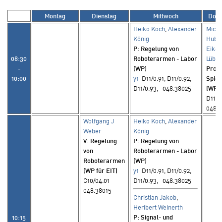
Montag
Dienstag
Mittwoch
Donn
Heiko Koch
,
Alexander
Micha
König
Hubri
P
: Regelung von
Eike
08:30
Roboterarmen - Labor
Lübbe
-
(WP)
Pro
:
10:00
y1
D11/0.91, D11/0.92,
Spiel
D11/0.93, 048.38025
(WP)
D11/0
048.
Wolfgang J
Heiko Koch
,
Alexander
Weber
König
V
: Regelung
P
: Regelung von
von
Roboterarmen - Labor
Roboterarmen
(WP)
(WP für EIT)
y1
D11/0.91, D11/0.92,
C10/04.01
D11/0.93, 048.38025
048.38015
Christian Jakob
,
Heribert Weinerth
P
: Signal- und
10:15