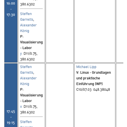
16:00
380.6302
-
Steffen
17:30
Garrelts
,
Alexander
König
P
:
Visualisierung
- Labor
y
D11/0.75,
380.6302
Steffen
Michael Lipp
Garrelts
,
V
: Linux - Grundlagen
Alexander
und praktische
König
Einführung (WP)
P
:
C10/07.03 048.38048
Visualisierung
- Labor
x
D11/0.75,
17:45
380.6302
-
Steffen
19:15