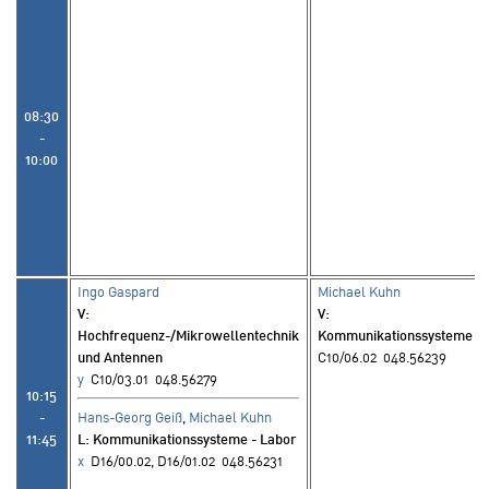
08:30
-
10:00
Ingo Gaspard
Michael Kuhn
V
:
V
:
Hochfrequenz-/Mikrowellentechnik
Kommunikationssysteme
und Antennen
C10/06.02 048.56239
y
C10/03.01 048.56279
10:15
Hans-Georg Geiß
,
Michael Kuhn
-
L
: Kommunikationssysteme - Labor
11:45
x
D16/00.02, D16/01.02 048.56231