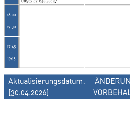
C10/03.02 048.58037
16:00
-
17:30
17:45
-
19:15
Aktualisierungsdatum:
ÄNDERUN
[30.04.2026]
VORBEHAL