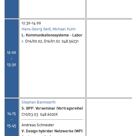
12:30-14:00
Hans-Georg Geiß
,
Michael Kuhn
L
: Kommunikationssysteme - Labor
x
D16/00.02, D16/01.02 048.56231
12:00
-
13:30
Stephan Bannwarth
S
: BPP: Vorseminar (Vortragsreihe)
14:15
C10/03.03 048.6020X
-
Andreas Schneider
15:45
V
: Design hybrider Netzwerke (WP)