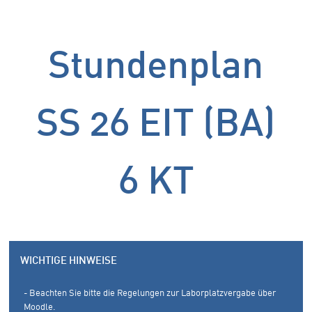
Stundenplan
SS 26 EIT (BA)
6 KT
WICHTIGE HINWEISE
- Beachten Sie bitte die Regelungen zur Laborplatzvergabe über
Moodle.