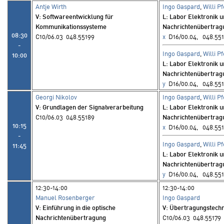
Antje Wirth
Ingo Gaspard
,
Willi P
V
: Softwareentwicklung für
L
: Labor Elektronik 
Kommunikationssysteme
Nachrichtenübertrag
08:30
C10/06.03 048.55199
x
D16/00.04, 048.551
-
Ingo Gaspard
,
Willi P
10:00
L
: Labor Elektronik 
Nachrichtenübertrag
y
D16/00.04, 048.551
Georgi Nikolov
Ingo Gaspard
,
Willi P
V
: Grundlagen der Signalverarbeitung
L
: Labor Elektronik 
C10/06.03 048.55189
Nachrichtenübertrag
10:15
x
D16/00.04, 048.551
-
Ingo Gaspard
,
Willi P
11:45
L
: Labor Elektronik 
Nachrichtenübertrag
y
D16/00.04, 048.551
12:30-14:00
12:30-14:00
Manuel Rosenberger
Ingo Gaspard
V
: Einführung in die optische
V
: Übertragungstech
Nachrichtenübertragung
C10/06.03 048.55179