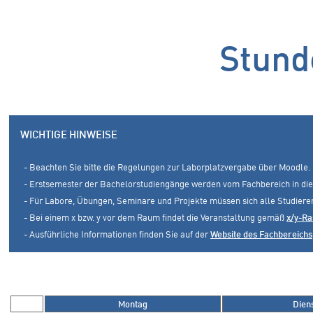
Stund
WICHTIGE HINWEISE
- Beachten Sie bitte die Regelungen zur Laborplatzvergabe über Moodle.
- Erstsemester der Bachelorstudiengänge werden vom Fachbereich in die
- Für Labore, Übungen, Seminare und Projekte müssen sich alle Studier
- Bei einem x bzw. y vor dem Raum findet die Veranstaltung gemäß
x/y-Ra
- Ausführliche Informationen finden Sie auf der
Website des Fachbereichs
Montag
Dien