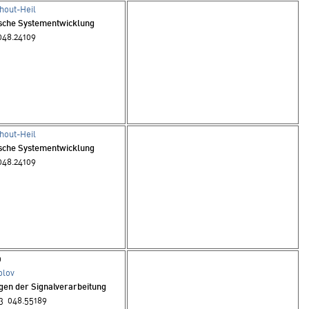
hout-Heil
ische Systementwicklung
048.24109
hout-Heil
ische Systementwicklung
048.24109
0
olov
gen der Signalverarbeitung
3 048.55189