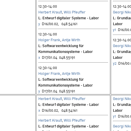
12:30-14:00
12:30-14:0
Herbert Krauß
,
Willi Pfeuffer
Georgi Nik
L
: Entwurf digitaler Systeme - Labor
L
: Grundla
y
D16/00.02, 048.54161
Labor
y1
D16/00.
12:30-14:00
Holger Frank
,
Antje Wirth
12:30-14:0
L
: Softwareentwicklung für
Georgi Nik
Kommunikationssysteme - Labor
L
: Grundla
x
D17/01.04 048.55191
Labor
y2
D16/00.
12:30-14:00
Holger Frank
,
Antje Wirth
L
: Softwareentwicklung für
Kommunikationssysteme - Labor
y
D17/01.04 048.55191
Herbert Krauß
,
Willi Pfeuffer
Georgi Nik
L
: Entwurf digitaler Systeme - Labor
L
: Grundla
x
D16/00.02, 048.54161
Labor
y1
D16/00.
Herbert Krauß
,
Willi Pfeuffer
L
: Entwurf digitaler Systeme - Labor
Georgi Nik