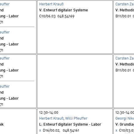
feuffer
Herbert Krauß
Carsten Za
und
V
: Entwurf digitaler Systeme
V
: Method
ung - Labor
C10/06.03 048.54169
B11/00.01 
71
feuffer
und
ung - Labor
71
feuffer
Carsten Za
und
V
: Method
ung - Labor
B11/00.01 
71
feuffer
und
ung - Labor
71
12:30-14:00
12:30-14:0
Herbert Krauß
,
Willi Pfeuffer
Georgi Nik
nik
L
: Entwurf digitaler Systeme - Labor
V
: Grundla
x
D16/00.02, 048.54161
x
C10/03.0