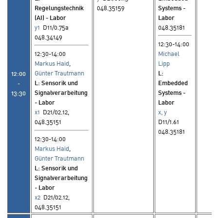
Regelungstechnik
048.35159
Systems -
(AI) - Labor
Labor
y1
D11/0.75a
048.35181
048.34149
12:30-14:00
12:30-14:00
Michael
Markus Haid
,
Lipp
Günter Trautmann
L
:
12:00
L
: Sensorik und
Embedded
-
Signalverarbeitung
Systems -
13:30
- Labor
Labor
x1
D21/02.12,
x, y
048.35151
D11/1.61
048.35181
12:30-14:00
Markus Haid
,
Günter Trautmann
L
: Sensorik und
Signalverarbeitung
- Labor
x2
D21/02.12,
048.35151