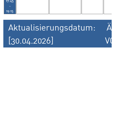
17:45
-
19:15
Aktualisierungsdatum:
Ä
[30.04.2026]
V