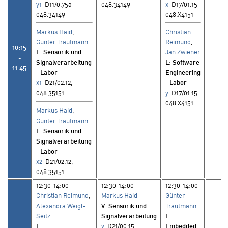
y1
D11/0.75a
048.34149
x
D17/01.15
048.34149
048.X4151
Markus Haid
,
Christian
Günter Trautmann
Reimund
,
10:15
L
: Sensorik und
Jan Zwiener
-
Signalverarbeitung
L
: Software
11:45
- Labor
Engineering
x1
D21/02.12,
- Labor
048.35151
y
D17/01.15
048.X4151
Markus Haid
,
Günter Trautmann
L
: Sensorik und
Signalverarbeitung
- Labor
x2
D21/02.12,
048.35151
12:30-14:00
12:30-14:00
12:30-14:00
Christian Reimund
,
Markus Haid
Günter
Alexandra Weigl-
V
: Sensorik und
Trautmann
Seitz
Signalverarbeitung
L
:
L
:
y
D21/00.15
Embedded