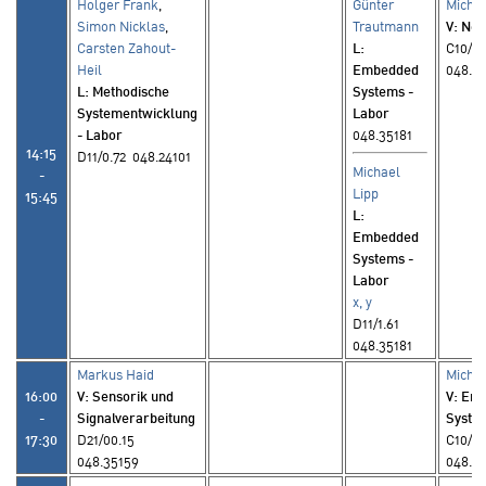
Holger Frank
,
Günter
Michae
Simon Nicklas
,
Trautmann
V
: Ne
Carsten Zahout-
L
:
C10/0
Heil
Embedded
048.35
L
: Methodische
Systems -
Systementwicklung
Labor
- Labor
048.35181
14:15
D11/0.72 048.24101
Michael
-
Lipp
15:45
L
:
Embedded
Systems -
Labor
x, y
D11/1.61
048.35181
Markus Haid
Michae
16:00
V
: Sensorik und
V
: Em
-
Signalverarbeitung
Syste
17:30
D21/00.15
C10/0
048.35159
048.3