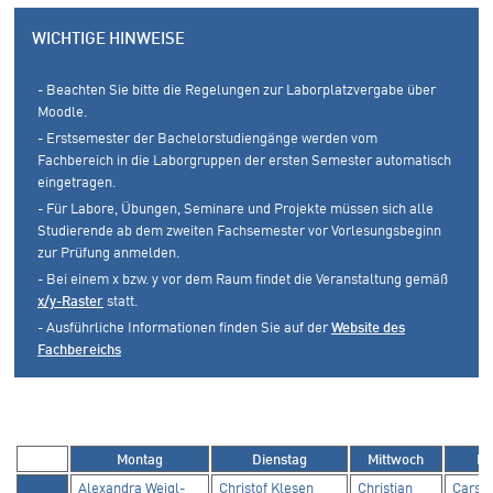
WICHTIGE HINWEISE
- Beachten Sie bitte die Regelungen zur Laborplatzvergabe über
Moodle.
- Erstsemester der Bachelorstudiengänge werden vom
Fachbereich in die Laborgruppen der ersten Semester automatisch
eingetragen.
- Für Labore, Übungen, Seminare und Projekte müssen sich alle
Studierende ab dem zweiten Fachsemester vor Vorlesungsbeginn
zur Prüfung anmelden.
- Bei einem x bzw. y vor dem Raum findet die Veranstaltung gemäß
x/y-Raster
statt.
- Ausführliche Informationen finden Sie auf der
Website des
Fachbereichs
Montag
Dienstag
Mittwoch
Do
Alexandra Weigl-
Christof Klesen
Christian
Carste