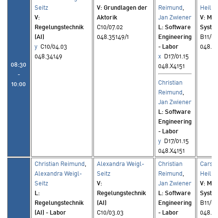
Seitz
V
: Grundlagen der
Reimund
,
Heil
V
:
Aktorik
Jan Zwiener
V
: Me
Regelungstechnik
C10/07.02
L
: Software
Syste
(AI)
048.35149/1
Engineering
B11/00
y
C10/04.03
- Labor
048.2
048.34149
x
D17/01.15
08:30
048.X4151
-
Christian
10:00
Reimund
,
Jan Zwiener
L
: Software
Engineering
- Labor
y
D17/01.15
048.X4151
Christian Reimund
,
Alexandra Weigl-
Christian
Carste
Alexandra Weigl-
Seitz
Reimund
,
Heil
Seitz
V
:
Jan Zwiener
V
: Me
L
:
Regelungstechnik
L
: Software
Syste
Regelungstechnik
(AI)
Engineering
B11/00
(AI) - Labor
C10/03.03
- Labor
048.2