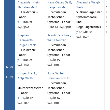
Alexander Klein
,
Hans-Georg Geiß
,
Alexandra Weigl-
Su
Thorsten Meiß
Benjamin Menz
Seitz
V
:
L
: Elektronik -
L
: Simulation
V
: Grundlagen der
Ni
Labor
Technischer
Systemtheorie
Be
x
D11/0.69
Systeme - Labor
und
(W
048.3161
D11/1.61 048.3101
Regelungstechnik
3.
y
C10/04.01
04
Stephan
Jakob Belschner
,
048.3149
Bannwarth
,
Willi Pfeuffer
Holger Frank
L
: Simulation
L
: Elektronik -
Technischer
Labor
Systeme - Labor
y
D11/0.69,
D17/01.15,
048.3161
048.3101
12:00
-
Holger Frank
,
Julia Gahler
,
13:30
Antje Wirth
Christian Schulz
L
:
L
: Simulation
Mikroprozessoren
Technischer
- Labor
Systeme - Labor
x
D17/01.04
D17/01.16,
048.3021
048.3101