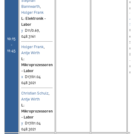
Stephan
C1
Bannwarth
,
04
Holger Frank
L
: Elektronik -
Al
Labor
Se
y
D11/0.69,
Ü
048.3161
de
10:15
Sy
-
Holger Frank
,
un
11:45
Antje Wirth
Re
L
:
- 
Mikroprozessoren
C1
- Labor
04
x
D17/01.04
048.3021
Christian Schulz
,
Antje Wirth
L
:
Mikroprozessoren
- Labor
y
D17/01.04
048.3021