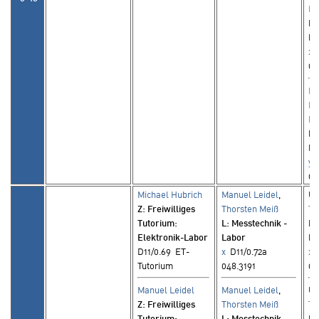
Ro
L
:
La
x
D
04
Fr
Ma
Ro
L
:
La
y
D
04
Michael Hubrich
Manuel Leidel
,
Ud
Z
: Freiwilliges
Thorsten Meiß
Th
Tutorium:
L
: Messtechnik -
L
:
Elektronik-Labor
Labor
La
D11/0.69 ET-
x
D11/0.72a
x
D
Tutorium
048.3191
04
Manuel Leidel
Manuel Leidel
,
Ud
Z
: Freiwilliges
Thorsten Meiß
Th
Tutorium:
L
: Messtechnik -
L
: