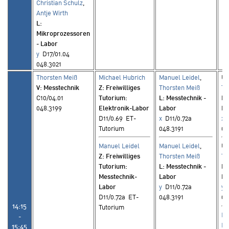
Christian Schulz
,
Antje Wirth
L
:
Mikroprozessoren
- Labor
y
D17/01.04
048.3021
Thorsten Meiß
Michael Hubrich
Manuel Leidel
,
Ud
V
: Messtechnik
Z
: Freiwilliges
Thorsten Meiß
Th
C10/04.01
Tutorium:
L
: Messtechnik -
L
:
048.3199
Elektronik-Labor
Labor
La
D11/0.69 ET-
x
D11/0.72a
x
D
Tutorium
048.3191
04
Manuel Leidel
Manuel Leidel
,
Ud
Z
: Freiwilliges
Thorsten Meiß
Th
Tutorium:
L
: Messtechnik -
L
:
Messtechnik-
Labor
La
Labor
y
D11/0.72a
y
D
D11/0.72a ET-
048.3191
04
14:15
Tutorium
Fr
-
Ma
15:45