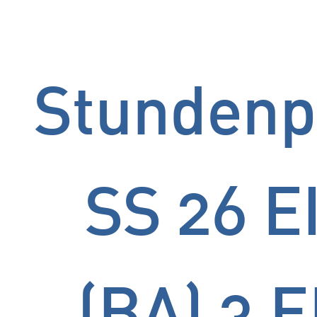
Stundenp
SS 26 E
(BA) 3 E