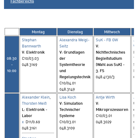
Fachbereichs
Montag
Dienstag
Mittwoch
Stephan
Alexandra Weigl-
SuK - FB GW
Ja
Bannwarth
Seitz
V
:
Wi
V
: Elektronik
V
: Grundlagen
Nichttechnisches
L
:
08:30
C10/03.03
der
Begleitstudium
Te
-
048.3169
Systemtheorie
(Wahl aus SuK) -
Sy
10:00
und
3. FS
D1
Regelungstechnik
048.4130/3
04
C10/04.01
048.3149
Alexander Klein
,
Lisa Koch
Antje Wirth
Ja
Thorsten Meiß
V
: Simulation
V
:
Ü
L
: Elektronik -
Technischer
Mikroprozessoren
de
Labor
Systeme
C10/03.01
Sy
x
D11/0.69
C10/03.01
048.3029
un
048.3161
048.3109
Re
- 